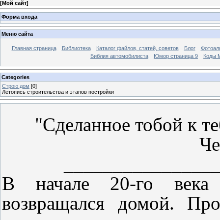
[
Мой сайт
]
Форма входа
Меню сайта
Главная страница
Библиотека
Каталог файлов, статей, советов
Блог
Фотоал
Библия автомобилиста
Юмор страница 9
Коды М
Categories
Строю дом
[0]
Летопись строительства и этапов постройки
"Сделанное тобой к те
Че
_______________
В начале 20-го века
возвращался домой. Пр