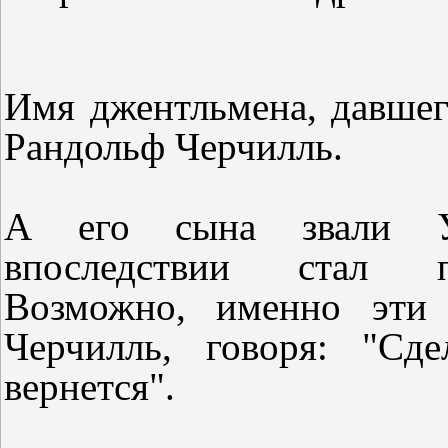
Имя джентльмена, давшег
Рандольф Черчилль.
А его сына звали Уи
впоследствии стал п
Возможно, именно эти 
Черчилль, говоря: "Сд
вернется".