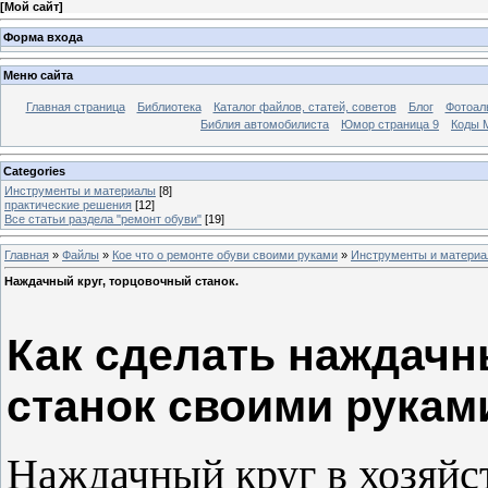
[
Мой сайт
]
Форма входа
Меню сайта
Главная страница
Библиотека
Каталог файлов, статей, советов
Блог
Фотоал
Библия автомобилиста
Юмор страница 9
Коды М
Categories
Инструменты и материалы
[8]
практические решения
[12]
Все статьи раздела "ремонт обуви"
[19]
Главная
»
Файлы
»
Кое что о ремонте обуви своими руками
»
Инструменты и матери
Наждачный круг, торцовочный станок.
Как сделать наждачн
станок своими рукам
Наждачный круг в хозяйст