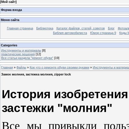
[
Мой сайт
]
Форма входа
Меню сайта
Главная страница
Библиотека
Каталог файлов, статей, советов
Блог
Фотоал
Библия автомобилиста
Юмор страница 9
Коды М
Categories
Инструменты и материалы
[8]
практические решения
[12]
Все статьи раздела "ремонт обуви"
[19]
Главная
»
Файлы
»
Кое что о ремонте обуви своими руками
»
Инструменты и матери
Замок молния, застежка молния, zipper lock
История изобретения
застежки "молния"
Все мы привыкли польз