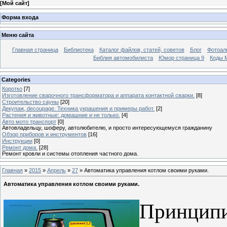
[
Мой сайт
]
Форма входа
Меню сайта
Главная страница
Библиотека
Каталог файлов, статей, советов
Блог
Фотоал
Библия автомобилиста
Юмор страница 9
Коды М
Categories
Коротко
[7]
Изготовление сварочного трансформатора и аппарата контактной сварки.
[8]
Строительство сауны
[20]
Декупаж, decoupage. Техника украшения и примеры работ.
[2]
Растения и животные: домашние и не только.
[4]
Авто мото транспорт
[0]
Автовладельцу, шоферу, автолюбителю, и просто интересующемуся гражданину
Обзор приборов и инструментов
[16]
Инструкции
[0]
Ремонт дома.
[28]
Ремонт кровли и системы отопления частного дома.
Главная
»
2015
»
Апрель
»
27
» Автоматика управления котлом своими руками.
Автоматика управления котлом своими руками.
Принципи