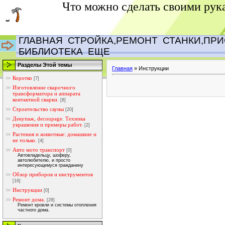
Что можно сделать своими рук
ГЛАВНАЯ
СТРОЙКА,РЕМОНТ
СТАНКИ,ПР
БИБЛИОТЕКА
ЕЩЕ
Разделы Этой темы
Главная
»
Инструкции
Коротко
[7]
Изготовление сварочного
трансформатора и аппарата
контактной сварки.
[8]
Строительство сауны
[20]
Декупаж, decoupage. Техника
украшения и примеры работ.
[2]
Растения и животные: домашние и
не только.
[4]
Авто мото транспорт
[0]
Автовладельцу, шоферу,
автолюбителю, и просто
интересующемуся гражданину
Обзор приборов и инструментов
[16]
Инструкции
[0]
Ремонт дома.
[28]
Ремонт кровли и системы отопления
частного дома.