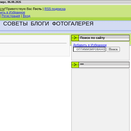
верг, 06.08.2026
сти
"
Приветствую Вас
Гость
|
RSS подписка
ить в Избранное
|
Регистрация
|
Вход
И
СОВЕТЫ
БЛОГИ
ФОТОГАЛЕРЕЯ
Поиск по сайту
Добавить в Избранное
***