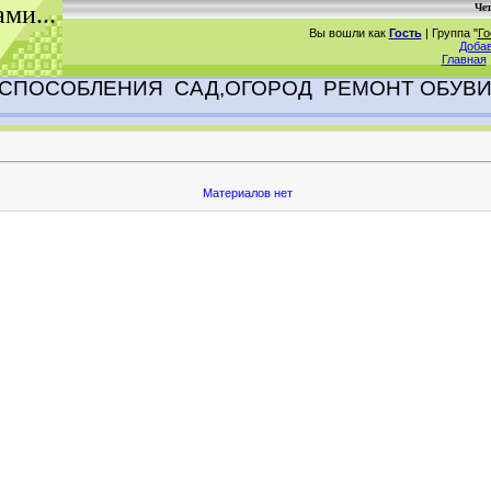
ами...
Чет
Вы вошли как
Гость
|
Группа
"
Го
Добав
Главная
ИСПОСОБЛЕНИЯ
САД,ОГОРОД
РЕМОНТ ОБУВ
Материалов нет