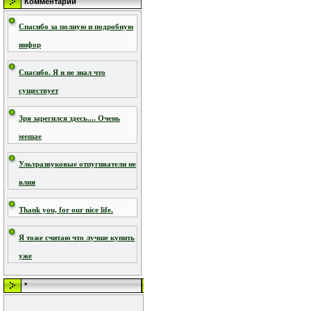
Комментарии
Спасибо за полную и подробную
инфор
Спасибо. Я и не знал что
существует
Зря зарегился здесь.... Очень
мешае
Ультразвуковые отпугиватели не
влия
Thank you, for our nice life.
Я тоже считаю что лучше купить
уже
*