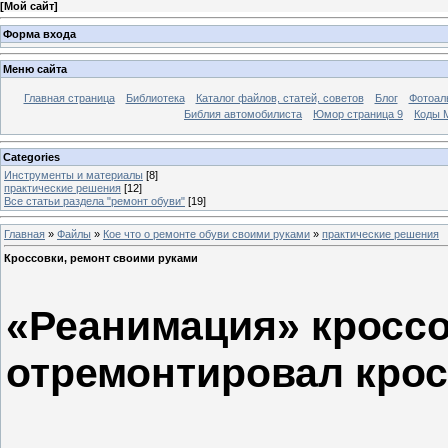
[
Мой сайт
]
Форма входа
Меню сайта
Главная страница
Библиотека
Каталог файлов, статей, советов
Блог
Фотоал
Библия автомобилиста
Юмор страница 9
Коды М
Categories
Инструменты и материалы
[8]
практические решения
[12]
Все статьи раздела "ремонт обуви"
[19]
Главная
»
Файлы
»
Кое что о ремонте обуви своими руками
»
практические решения
Кроссовки, ремонт своими руками
«Реанимация» кроссов
отремонтировал кро