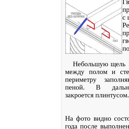
Гв
пр
с 
Р
п
г
п
Небольшую щель 1-
между полом и сте
периметру заполн
пеной. В дальн
закроется плинтусом.
На фото видно состо
года после выполнен