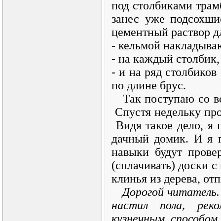
под столбиками трам
занес уже подсохши
цементный раствор д
- кельмой накладыва
- на каждый столбик,
- и на ряд столбико
по длине брус.
Так поступаю со все
Спустя недельку про
Видя такое дело, я 
дачный домик. И я п
навыки будут прове
(сплачивать) доски с
клинья из дерева, о
Дорогой читатель.
настил пола, реко
кузнечным способом