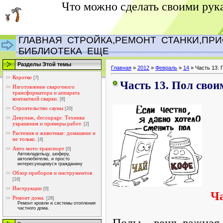
Что можно сделать своими рук
ГЛАВНАЯ
СТРОЙКА,РЕМОНТ
СТАНКИ,ПР
БИБЛИОТЕКА
ЕЩЕ
Разделы Этой темы
Главная
»
2012
»
Февраль
»
14
» Часть 13. 
Коротко
[7]
Часть 13. Пол сво
Изготовление сварочного
трансформатора и аппарата
контактной сварки.
[8]
Строительство сауны
[20]
Декупаж, decoupage. Техника
украшения и примеры работ.
[2]
Растения и животные: домашние и
не только.
[4]
Авто мото транспорт
[0]
Автовладельцу, шоферу,
автолюбителю, и просто
интересующемуся гражданину
Обзор приборов и инструментов
[16]
Инструкции
[0]
Ча
Ремонт дома.
[28]
Ремонт кровли и системы отопления
частного дома.
Полы – вещь важная.