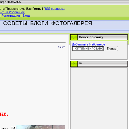
верг, 06.08.2026
сти
"
Приветствую Вас
Гость
|
RSS подписка
ить в Избранное
|
Регистрация
|
Вход
И
СОВЕТЫ
БЛОГИ
ФОТОГАЛЕРЕЯ
Поиск по сайту
Добавить в Избранное
16:27
***
ке.
лу. И