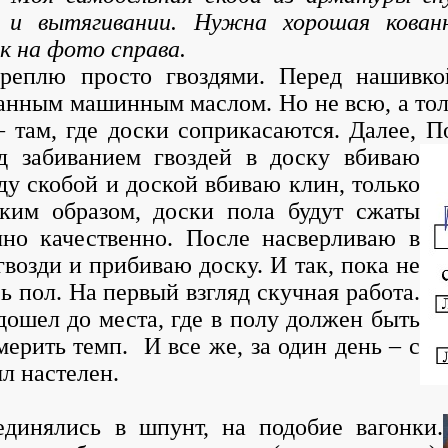
и и вытягивании. Нужна хорошая кован
к на фото справа.
плю просто гвоздями. Перед нашивко
танным машинным маслом. Но не всю, а тол
– там, где доски соприкасаются. Далее, 
д забиванием гвоздей в доску вбиваю
ду скобой и доской вбиваю клин, только
аким образом, доски пола будут сжаты
чно качественно. После насверливаю в
гвозди и прибиваю доску. И так, пока не
 пол. На первый взгляд скучная работа.
дошел до места, где в полу должен быть
ерить темп. И все же, за один день – с
ыл настелен.
единялись в шпунт, на подобие вагонки.