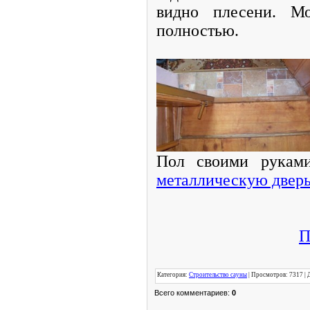
видно плесени.
Мо
полностью.
Пол своими руками
металлическую двер
П
Категория
:
Строительство сауны
|
Просмотров
: 7317 |
Всего комментариев
:
0