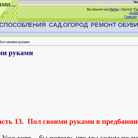
ами...
Чет
Вы вошли как
Гость
|
Группа
"
Го
Добав
Главная
ИСПОСОБЛЕНИЯ
САД,ОГОРОД
РЕМОНТ ОБУВ
Пол своими руками
ими руками
сть 13. Пол своими руками в предбанни
 Уже хотя – бы потому, что мы ходим по по