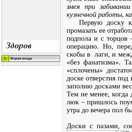
змея при забивани
кузнечной работы, ка
Первую доску кре
промазать ее отрабо
подпола и с торцов 
операцию. Но, пере
скобы в лаги, и меж
Форма входа
«без фанатизма». Т
«сплочены» достато
доске отверстия под 
заполню досками весь
Тем не менее, когда 
люк – пришлось поум
утра до вечера пол б
Доски с пазами, со