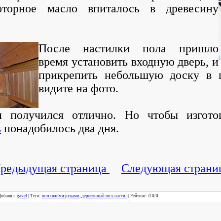
торное масло впиталось в древесину
После настилки пола пришло
время установить входную дверь, и
прикрепить небольшую доску в п
видите на фото.
 получился отлично. Но чтобы изгото
ь
понадобилось два дня.
редыдущая страница
Следующая страни
Добавил
:
gavel
|
Теги
:
пол своими руками
,
деревянный пол
,
настил
|
Рейтинг
:
0.0
/
0