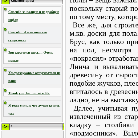
Комментарии
поскольку старый по
Спасибо за полную и подробную
по тому месту, кото
инфор
Все же, для строит
м.кв. доски для пол
Спасибо. Я и не знал что
Брус, как только пр
существует
на пол, несмотря 
Зря зарегился здесь.... Очень
«покрасил» отработа
мешае
Линча и вываливать
древесину от сырос
Ультразвуковые отпугиватели не
подобие жучков, плес
влия
впиталось в древеси
Thank you, for our nice life.
ладно, не на выставку
Я тоже считаю что лучше купить
Далее, учитывая п
уже
извлеченный из ста
кладку – столбики
*
«подмосники». Выло