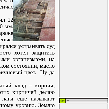
ейчас
ил 12
0 мм.
араже
енько
ирался устраивать суд
осто хотел защитить
выми организмами, на
аком состоянии, масло
ричневый цвет. Ну да
ытый клад – кирпич,
этих кирпичей делаю
е лаги еще называют
**
яному уровню. Землю