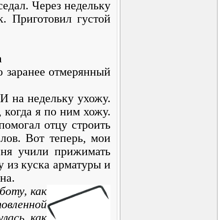
седал. Через недельку
. Приготовил густой
а
аю заранее отмерянный
И на недельку ухожу.
 когда я по ним хожу.
помогал отцу строить
лов. Вот теперь, мои
еня учили прижимать
у из куска арматуры и
ина.
боту, как
овленной
улась как