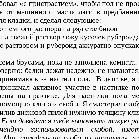
бовал «с пристрастием», чтобы пол не про
е от машинного масла лаги в предбанник
ля кладки, и сделал следующее:
ю немного раствора на ряд столбиков
 на свежий раствор ложу кусочек рубероид
в с раствором и рубероид аккуратно опуск
ми брусами, пока не заполнена комната. 
веряю: балки лежат надежно, не шатаются,
принимаюсь за настил пола. В детстве, я 
ринимал активное участие в настилке по
рены на практике. Для настилки пола м
 помощью клина и скобы. Я смастерил скоб
тпилив дисковой пилой нужную толщину кл
 Если доведется тебе выполнять такую ра
мендую воспользоваться скобой, изгот
. Моя самодельная скоба из арматуры гн