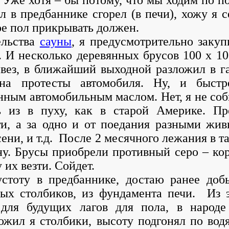
л в предбаннике сгорел (в печи), хожу я с
рое пол прикрывать должен.
ельства
сауны
, я предусмотрительно закуп
а. И несколько деревянных брусов 100 х 10
ивез, в ближайший выходной разложил в г
на протесты автомобиля. Ну, и быстр
нным автомобильным маслом. Нет, я не соб
 из в пуху, как в старой Америке. Пр
ти, а за одно и от поедания разными жи
ени, и т.д. После 2 месячного лежания в т
ну. Брусы приобрели противный серо – ко
 их везти. Сойдет.
устоту в предбаннике, достаю ранее доб
рых столбиков, из фундамента печи. Из 
 для будущих лагов для пола, в народ
жил я столбики, высоту подгонял по вод