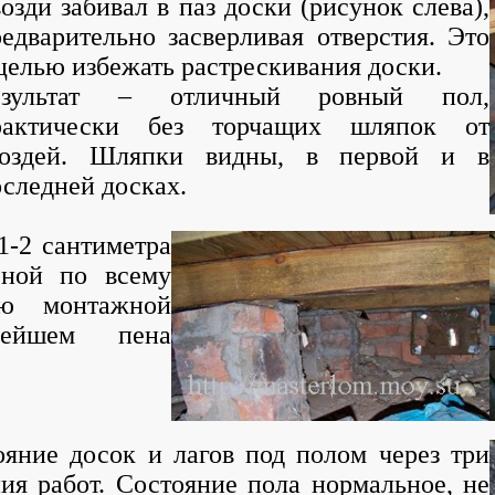
озди забивал в паз доски (рисунок слева),
едварительно засверливая отверстия. Это
целью избежать растрескивания доски.
езультат – отличный ровный пол,
рактически без торчащих шляпок от
воздей. Шляпки видны, в первой и в
оследней досках.
2 сантиметра
ной по всему
яю монтажной
ейшем пена
яние досок и лагов под полом через три
ия работ. Состояние пола нормальное, не