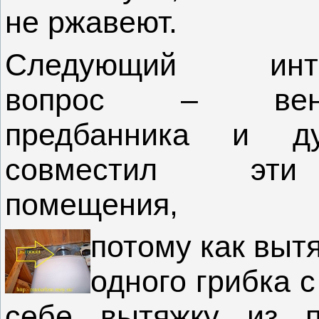
не ржавеют.
Следующий инте
вопрос – вент
предбанника и д
совместил эт
помещения,
потому как выт
одного грибка 
себе вытяжку из п