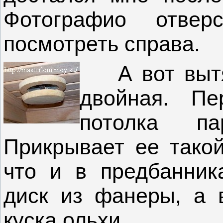
Фотографио отве
посмотреть справа.
А вот вытяж
двойная. П
потолка па
Прикрывает ее такой
что и в предбанник
диск из фанеры, а 
куска ольхи.