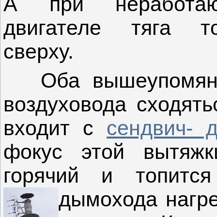
А при неработа
двигателе тяга то
сверху.
Оба вышеупомян
воздуховода сходять
входит с
сендвич- 
фокус этой вытяжк
горячий и топитс
дымохода нагре