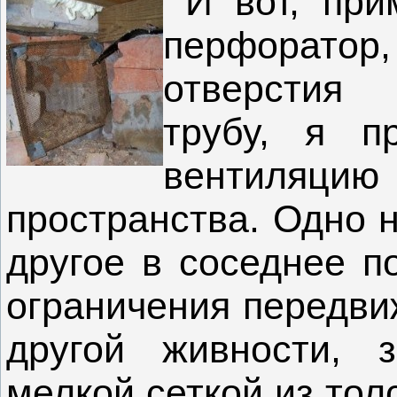
И вот, при
перфоратор
отверстия
трубу, я п
вентиля
пространства. Одно н
другое в соседнее п
ограничения передви
другой живности,
мелкой сеткой из тол