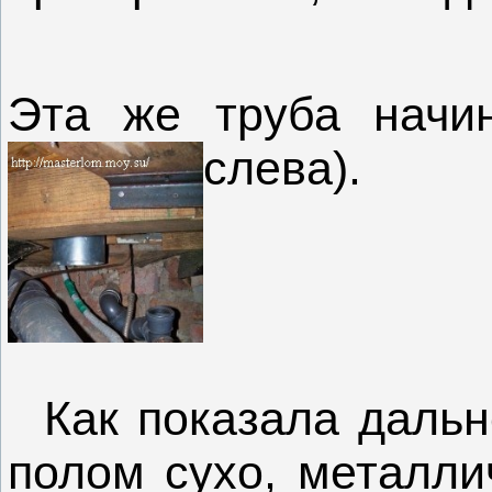
Эта же труба начи
слева).
Как показала дальн
полом сухо, металли