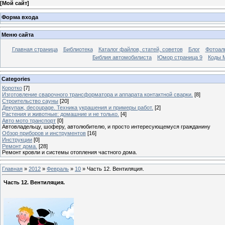
[
Мой сайт
]
Форма входа
Меню сайта
Главная страница
Библиотека
Каталог файлов, статей, советов
Блог
Фотоал
Библия автомобилиста
Юмор страница 9
Коды М
Categories
Коротко
[7]
Изготовление сварочного трансформатора и аппарата контактной сварки.
[8]
Строительство сауны
[20]
Декупаж, decoupage. Техника украшения и примеры работ.
[2]
Растения и животные: домашние и не только.
[4]
Авто мото транспорт
[0]
Автовладельцу, шоферу, автолюбителю, и просто интересующемуся гражданину
Обзор приборов и инструментов
[16]
Инструкции
[0]
Ремонт дома.
[28]
Ремонт кровли и системы отопления частного дома.
Главная
»
2012
»
Февраль
»
10
» Часть 12. Вентиляция.
Часть 12. Вентиляция.